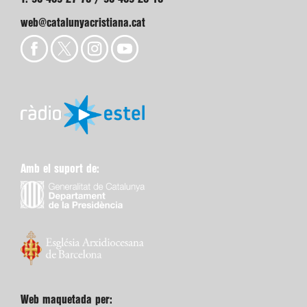
web@catalunyacristiana.cat
Amb el suport de:
Web maquetada per: