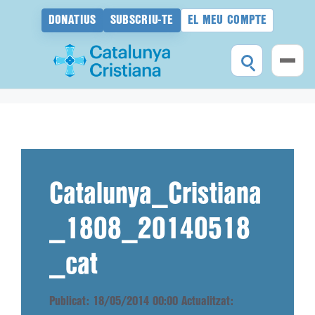
DONATIUS
SUBSCRIU-TE
EL MEU COMPTE
Vés
al
contingut
Catalunya_Cristiana
_1808_20140518
_cat
Publicat: 18/05/2014 00:00
Actualitzat: