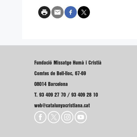
Fundació Missatge Humà i Cristià
Comtes de Bell-lloc, 67-69
08014 Barcelona
T. 93 409 27 70 / 93 409 28 10
web@catalunyacristiana.cat