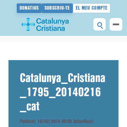
DONATIUS
SUBSCRIU-TE
EL MEU COMPTE
Vés
al
contingut
Catalunya_Cristiana
_1795_20140216
_cat
Publicat: 16/02/2014 00:00
Actualitzat: