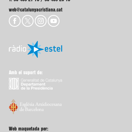
web@catalunyacristiana.cat
Amb el suport de:
Web maquetada per: