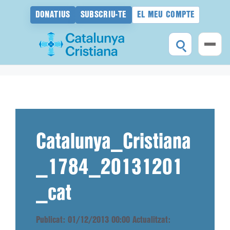
DONATIUS
SUBSCRIU-TE
EL MEU COMPTE
Vés
al
contingut
Catalunya_Cristiana
_1784_20131201
_cat
Publicat: 01/12/2013 00:00
Actualitzat: