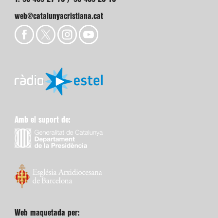
web@catalunyacristiana.cat
Amb el suport de:
Web maquetada per: