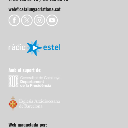
web@catalunyacristiana.cat
Amb el suport de:
Web maquetada per: