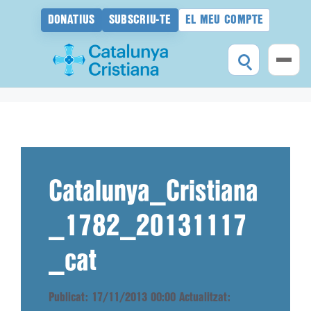
DONATIUS
SUBSCRIU-TE
EL MEU COMPTE
Vés
al
contingut
Catalunya_Cristiana
_1782_20131117
_cat
Publicat: 17/11/2013 00:00
Actualitzat: