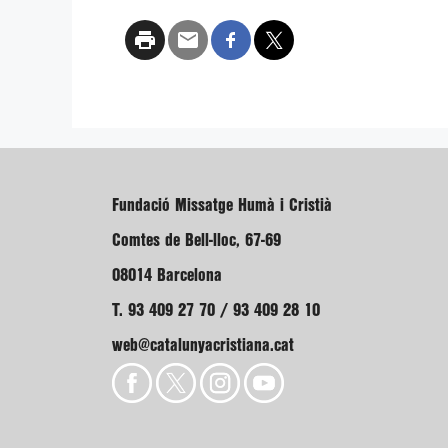
Fundació Missatge Humà i Cristià
Comtes de Bell-lloc, 67-69
08014 Barcelona
T. 93 409 27 70 / 93 409 28 10
web@catalunyacristiana.cat