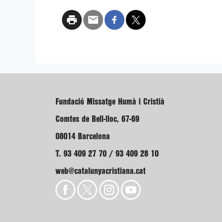
Fundació Missatge Humà i Cristià
Comtes de Bell-lloc, 67-69
08014 Barcelona
T. 93 409 27 70 / 93 409 28 10
web@catalunyacristiana.cat