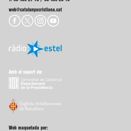
web@catalunyacristiana.cat
Amb el suport de:
Web maquetada per: