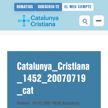
DONATIUS
SUBSCRIU-TE
EL MEU COMPTE
Vés
al
contingut
Catalunya_Cristiana
_1452_20070719
_cat
Publicat: 19/07/2007 00:00
Actualitzat: