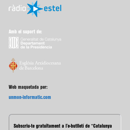
Amb el suport de:
Web maquetada per:
unmon-informatic.com
Subscriu-te gratuïtament a l’e-butlletí de “Catalunya