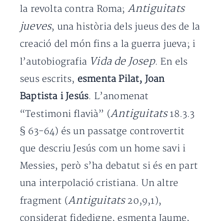
Antiguitats
la revolta contra Roma;
jueves
, una història dels jueus des de la
creació del món fins a la guerra jueva; i
Vida de Josep
l’autobiografia
. En els
seus escrits,
esmenta Pilat, Joan
Baptista i Jesús
. L’anomenat
Antiguitats
“Testimoni flavià” (
18.3.3
§ 63-64) és un passatge controvertit
que descriu Jesús com un home savi i
Messies, però s’ha debatut si és en part
una interpolació cristiana. Un altre
Antiguitats
fragment (
20,9,1),
considerat fidedigne, esmenta Jaume,