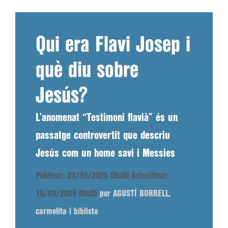
Qui era Flavi Josep i
què diu sobre
Jesús?
L’anomenat “Testimoni flavià” és un
passatge controvertit que descriu
Jesús com un home savi i Messies
Publicat: 23/03/2025 08:00
Actualitzat:
18/03/2025 09:05
per AGUSTÍ BORRELL,
carmelita i biblista