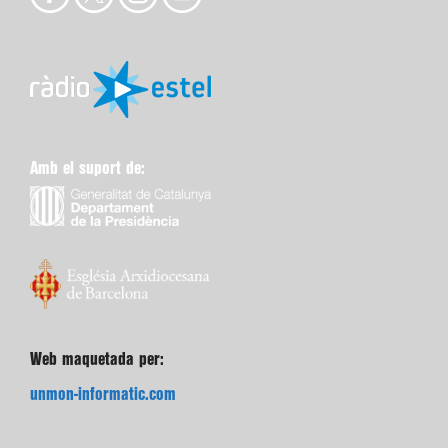
Amb el suport de:
Web maquetada per:
unmon-informatic.com