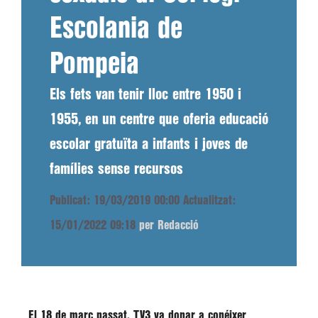
Escolania de
Pompeia
Els fets van tenir lloc entre 1950 i
1955, en un centre que oferia educació
escolar gratuïta a infants i joves de
famílies sense recursos
Publicat: 19/03/2019 00:00
Actualitzat:
15/01/2022 09:18
per Redacció
El
18 de març
passat, TV3 va donar a conéixer