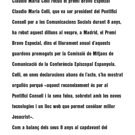
Claudio Maria Celli recull el premi Bravo Especial
Claudio Maria Celli
, que va ser president del Pontifici
Consell per a les Comunicacions Socials durant 8 anys,
ha rebut aquest dilluns al vespre, a Madrid, el Premi
Bravo Especial, dins el lliurament anual d’aquests
guardons promoguts per la Comissió de Mitjans de
Comunicació de la
Conferència Episcopal Espanyola
.
Celli
, en unes declaracions abans de l’acte, s’ha mostrat
orgullós perquè
«aquest reconeixement és per al
Pontifici Consell i la seva feina, sobretot amb les noves
tecnologies i un lloc web que permet conèixer millor
Jesucrist»
.
Com a balanç dels seus 8 anys al capdavant del