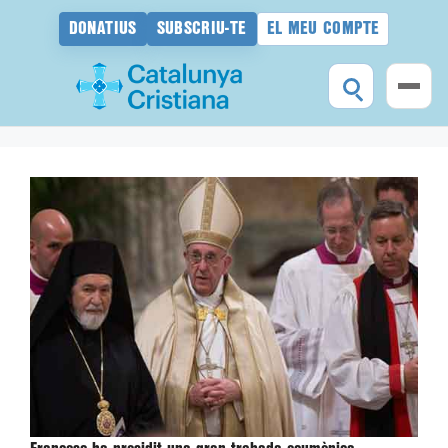
DONATIUS
SUBSCRIU-TE
EL MEU COMPTE
Vés
al
contingut