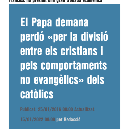
Francesc ha presidit una gran trobada ecumènica
El Papa demana
perdó «per la divisió
entre els cristians i
pels comportaments
no evangèlics» dels
catòlics
Publicat: 25/01/2016 00:00
Actualitzat:
15/01/2022 09:09
per Redacció