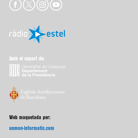
Amb el suport de:
Web maquetada per:
unmon-informatic.com