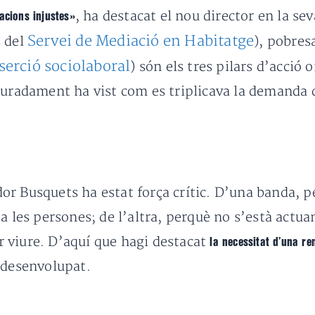
, ha destacat el nou director en la s
acions injustes»
Servei de Mediació en Habitatge
s del
), pobres
serció sociolaboral
) són els tres pilars d’acció
auradament ha vist com es triplicava la demanda 
ador Busquets ha estat força crític. D’una banda, p
a les persones; de l’altra, perquè no s’està actuan
 viure. D’aquí que hagi destacat
la necessitat d’una r
 desenvolupat.