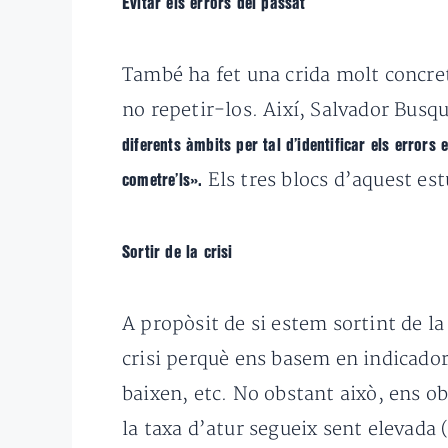
Evitar els errors del passat
També ha fet una crida molt concret
no repetir-los. Així, Salvador Busq
diferents àmbits per tal d’identificar els error
Els tres blocs d’aquest est
cometre’ls».
Sortir de la crisi
A propòsit de si estem sortint de la
crisi perquè ens basem en indicador
baixen, etc. No obstant això, ens o
la taxa d’atur segueix sent elevada 