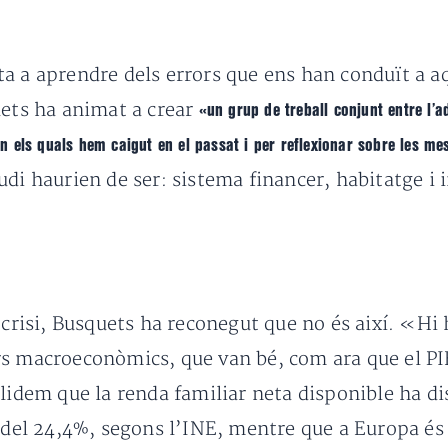
a a aprendre dels errors que ens han conduït a aq
uets ha animat a crear
«un grup de treball conjunt entre l’a
s en els quals hem caigut en el passat i per reflexionar sobre les
udi haurien de ser: sistema financer, habitatge i 
 crisi, Busquets ha reconegut que no és així. «Hi
s macroeconòmics, que van bé, com ara que el PIB 
blidem que la renda familiar neta disponible ha 
(del 24,4%, segons l’INE, mentre que a Europa és d