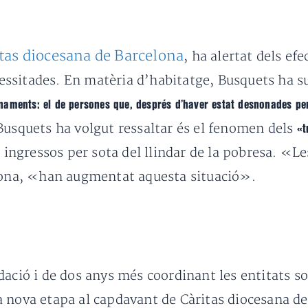
tas diocesana de Barcelona
, ha alertat dels efe
ssitades. En matèria d’habitatge, Busquets ha su
aments: el de persones que, després d’haver estat desnonades p
 Busquets ha volgut ressaltar és el fenomen dels
«t
s ingressos per sota del llindar de la pobresa. «
elona, «han augmentat aquesta situació».
dació i de dos anys més coordinant les entitats so
a nova etapa al capdavant de Càritas diocesana d