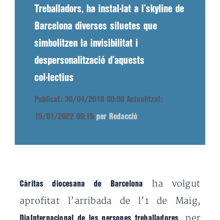
Treballadors, ha instal·lat a l’skyline de
Barcelona diverses siluetes que
simbolitzen la invisibilitat i
despersonalització d’aquests
col·lectius
Publicat: 30/04/2018 00:00
Actualitzat:
15/01/2022 09:15
per Redacció
ha volgut
Càritas diocesana de Barcelona
aprofitat l’arribada de l’1 de Maig,
, per
DiaInternacional de les persones treballadores