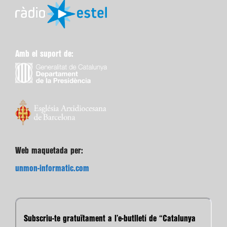
Amb el suport de:
Web maquetada per:
unmon-informatic.com
Subscriu-te gratuïtament a l’e-butlletí de “Catalunya