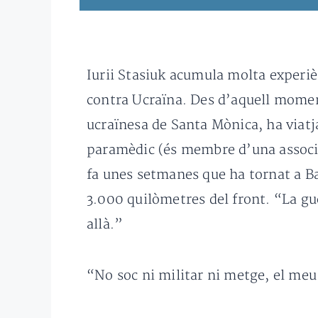
Iurii Stasiuk acumula molta experièn
contra Ucraïna. Des d’aquell moment
ucraïnesa de Santa Mònica, ha viatja
paramèdic (és membre d’una associac
fa unes setmanes que ha tornat a Ba
3.000 quilòmetres del front. “La gue
allà.”
“No soc ni militar ni metge, el meu