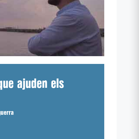
que ajuden els
guerra