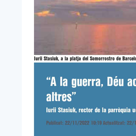
Iurii Stasiuk, a la platja del Somorrostro de Barce
“A la guerra, Déu a
altres”
Iurii Stasiuk, rector de la parròquia 
Publicat: 22/11/2022 10:19
Actualitzat: 22