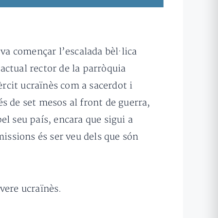
 va començar l’escalada bèl·lica
actual rector de la parròquia
èrcit ucraïnès com a sacerdot i
s de set mesos al front de guerra,
l seu país, encara que sigui a
missions és ser veu dels que són
vere ucraïnès.