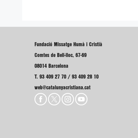
Fundació Missatge Humà i Cristià
Comtes de Bell-lloc, 67-69
08014 Barcelona
T. 93 409 27 70 / 93 409 28 10
web@catalunyacristiana.cat