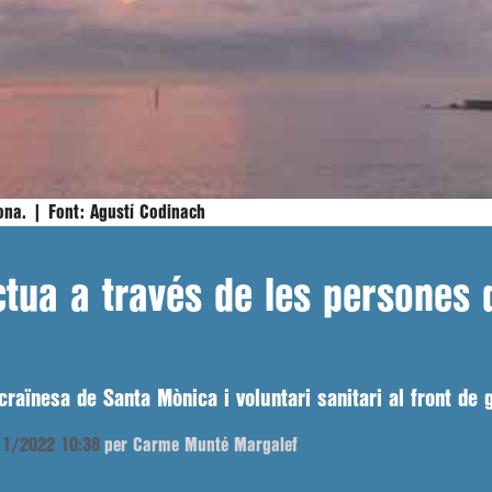
lona. |
Font:
Agustí Codinach
ctua a través de les persones 
ucraïnesa de Santa Mònica i voluntari sanitari al front de 
/11/2022 10:38
per Carme Munté Margalef