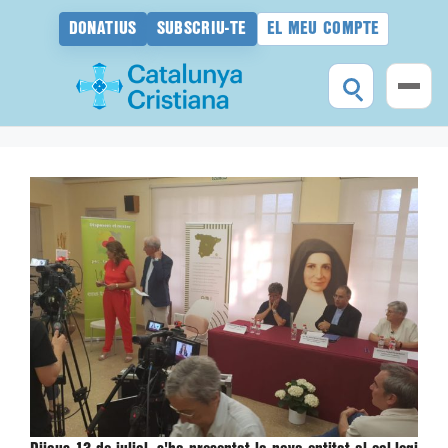
DONATIUS
SUBSCRIU-TE
EL MEU COMPTE
Vés
al
contingut