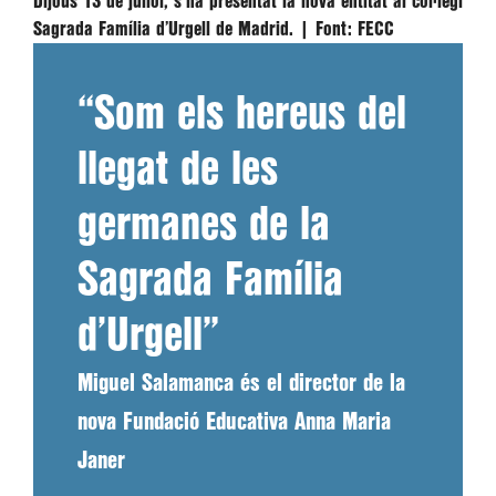
Dijous 13 de juliol, s'ha presentat la nova entitat al col·legi
Sagrada Família d’Urgell de Madrid. |
Font:
FECC
“Som els hereus del
llegat de les
germanes de la
Sagrada Família
d’Urgell”
Miguel Salamanca és el director de la
nova Fundació Educativa Anna Maria
Janer