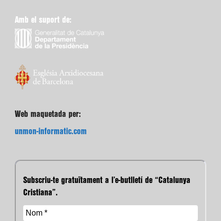
Amb el suport de:
Web maquetada per:
unmon-informatic.com
Subscriu-te gratuïtament a l’e-butlletí de “Catalunya
Cristiana”.