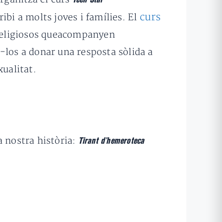
curs
ibi a molts joves i famílies. El
i religiosos queacompanyen
ar-los a donar una resposta sòlida a
xualitat.
a nostra història:
Tirant d’hemeroteca