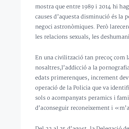
mostra que entre 1989 i 2014 hi hag
causes d’aquesta disminució és la p
negoci astronòmiques. Però larecerca
les relacions sexuals, les deshuman
En una civilització tan precoç com 
nosaltres,l’addicció a la pornograf
edats primerenques, increment devio
operació de la Policia que va ident
sols o acompanyats peramics i famil
d’aconseguir reconeixement i «m’
Del 22 al 25 d’agost, la Delegació d