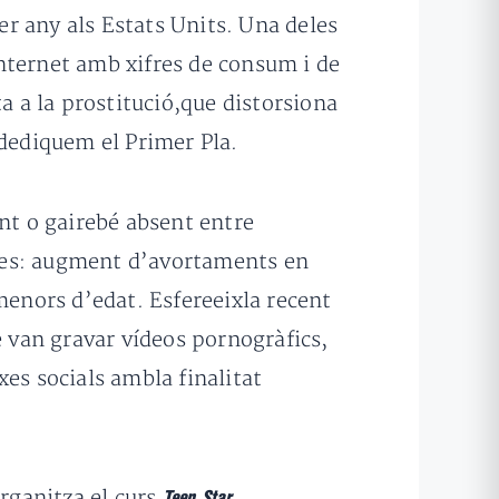
r any als Estats Units. Una deles
nternet amb xifres de consum i de
a a la prostitució,que distorsiona
 dediquem el Primer Pla.
ent o gairebé absent entre
tives: augment d’avortaments en
menors d’edat. Esfereeixla recent
e van gravar vídeos pornogràfics,
es socials ambla finalitat
organitza el curs
Teen Star