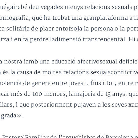
uégairebé deu vegades menys relacions sexuals pe
ornografia, que ha trobat una granplataforma a i
 solitària de plaer entotsola la persona o la port
itza i en fa perdre ladimensió transcendental. Hi
la nostra iamb una educació afectivosexual defici
ia és la causa de moltes relacions sexualsconflic
lència de gènere entre joves i, fins i tot, entre 
ificar més de 100 menors, lamajoria de 13 anys, qu
iars, i que posteriorment pujaven a les seves xarx
agrada».
e PastoralFamiliar de l’arquebisbat de Barcelona 