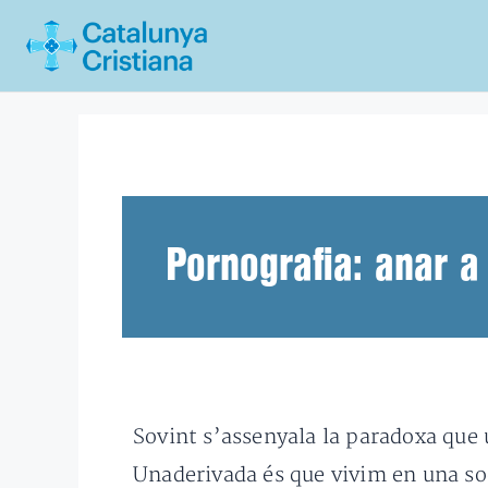
Vés
al
contingut
Pornografia: anar a 
Sovint s’assenyala la paradoxa que 
Unaderivada és que vivim en una soc