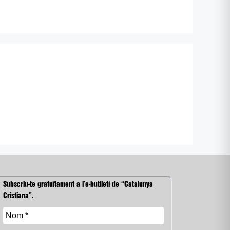
Subscriu-te gratuïtament a l’e-butlletí de “Catalunya
Cristiana”.