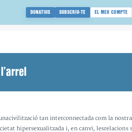
DONATIUS
SUBSCRIU-TE
EL MEU COMPTE
l’arrel
unacivilització tan interconnectada com la nostr
ietat hipersexualitzada i, en canvi, lesrelacions