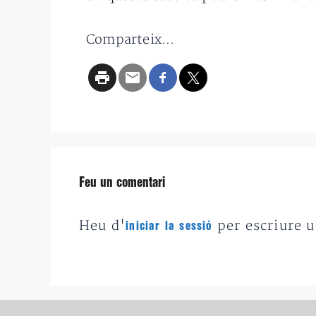
Comparteix...
Feu un comentari
Heu d'
per escriure 
iniciar la sessió