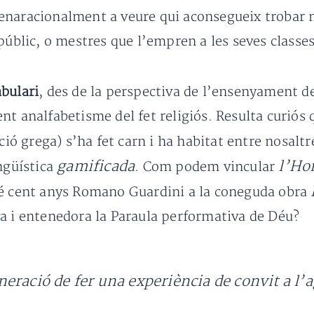
enaracionalment a veure qui aconsegueix trobar m
 públic, o mestres que l’empren a les seves classe
bulari
, des de la perspectiva de l’ensenyament de 
nt analfabetisme del fet religiós. Resulta curiós
cció grega) s’ha fet carn i ha habitat entre nosalt
gamificada
l’Ho
ngüística
. Com podem vincular
bé cent anys Romano Guardini a la coneguda obra
a i entenedora la Paraula performativa de Déu?
eració de fer una experiència de convit a l’