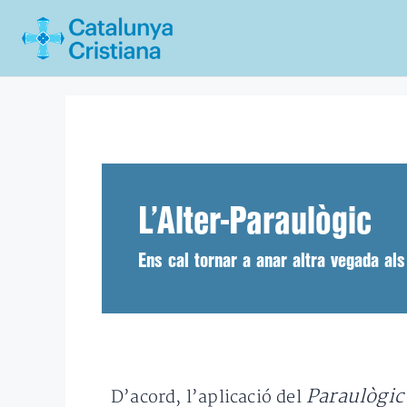
Vés
al
contingut
L’Alter-Paraulògic
Ens cal tornar a anar altra vegada al
Paraulògic
D’acord, l’aplicació del