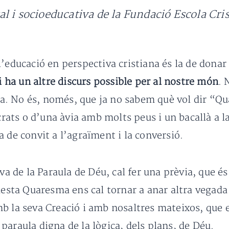
l i socioeducativa de la Fundació Escola Cri
l’educació en perspectiva cristiana és la de donar
i ha un altre discurs possible per al nostre món
. 
. No és, només, que ja no sabem què vol dir “Qu
ts o d’una àvia amb molts peus i un bacallà a la
 de convit a l’agraïment i la conversió.
iva de la Paraula de Déu, cal fer una prèvia, que é
uesta Quaresma ens cal tornar a anar altra vegada
mb la seva Creació i amb nosaltres mateixos, qu
paraula digna de la lògica, dels plans, de Déu.