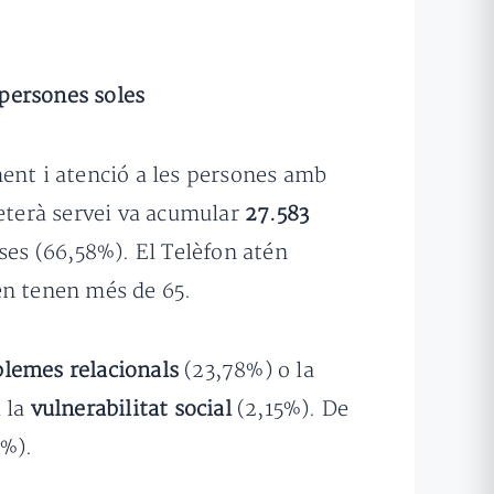
 persones soles
nt i atenció a les persones amb
veterà servei va acumular
27.583
ses (66,58%). El Telèfon atén
en tenen més de 65.
lemes relacionals
(23,78%) o la
 la
vulnerabilitat social
(2,15%). De
5%).