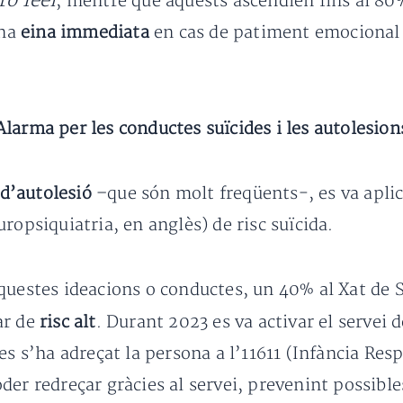
ro feel
, mentre que aquests ascendien fins al 80
una
eina immediata
en cas de patiment emocional
Alarma per les conductes suïcides i les autolesion
 d’autolesió
–que són molt freqüents-, es va aplica
ropsiquiatria, en anglès) de risc suïcida.
questes ideacions o conductes, un 40% al Xat de 
ar de
risc alt
. Durant 2023 es va activar el servei 
es s’ha adreçat la persona a l’11611 (Infància Res
der redreçar gràcies al servei, prevenint possibles