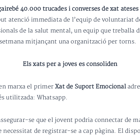
gairebé 40.000 trucades i converses de xat ateses a
but atenció immediata de l’equip de voluntariat d
ionals de la salut mental, un equip que treballa 
la setmana mitjançant una organització per torns.
Els xats per a joves es consoliden
r en marxa el primer
Xat de Suport Emocional
adre
és utilitzada: Whatsapp.
assegurar-se que el jovent podria connectar de man
 necessitat de registrar-se a cap pàgina. El disp