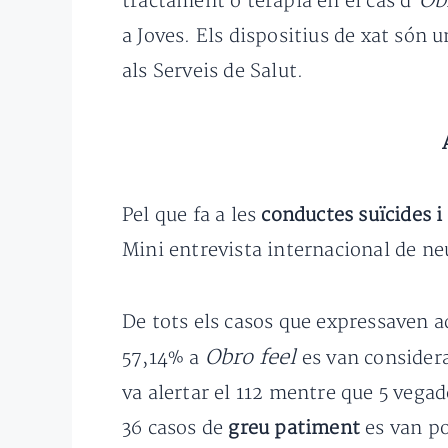
Ob
tractament o teràpia en el cas d’
a Joves. Els dispositius de xat són 
als Serveis de Salut.
Pel que fa a les
conductes suïcides i
Mini entrevista internacional de neu
De tots els casos que expressaven a
Obro feel
57,14% a
es van consider
va alertar el 112 mentre que 5 vegad
36 casos de
greu patiment
es van po