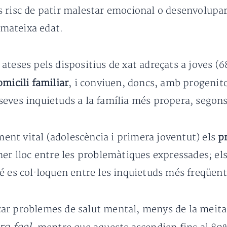
s risc de patir malestar emocional o desenvolupa
a mateixa edat.
ateses pels dispositius de xat adreçats a joves (
omicili familiar
, i conviuen, doncs, amb progenito
eves inquietuds a la família més propera, segons
nt vital (adolescència i primera joventut) els
p
mer lloc entre les problemàtiques expressades; el
 es col·loquen entre les inquietuds més freqüents
ar problemes de salut mental, menys de la meitat