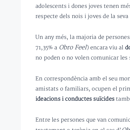
adolescents i dones joves tenen mé
respecte dels nois i joves de la sev
Un any més, la majoria de persones 
Obro Feel
71,35% a
) encara viu al
d
no poden o no volen comunicar les s
En correspondència amb el seu mome
amistats o familiars, ocupen el pri
ideacions i conductes suïcides
també
Entre les persones que van comunic