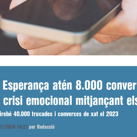
 Esperança atén 8.000 conver
 crisi emocional mitjançant el
airebé 40.000 trucades i converses de xat el 2023
/07/2024 14:21
per Redacció