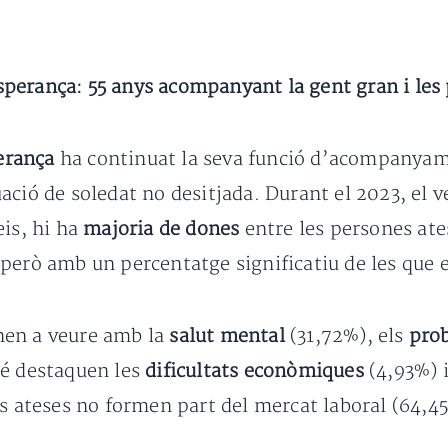
sperança: 55 anys acompanyant la gent gran i les
erança
ha continuat la seva funció d’acompanyame
ació de soledat no desitjada. Durant el 2023, el 
eis, hi ha
majoria de dones
entre les persones ate
però amb un percentatge significatiu de les que 
nen a veure amb la
salut mental
(31,72%), els
prob
é destaquen les
dificultats econòmiques
(4,93%) i
es ateses no formen part del mercat laboral (64,4