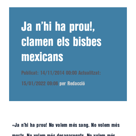
Ja n’hi ha prou!,
clamen els bisbes
mexicans
Publicat: 14/11/2014 00:00
Actualitzat:
15/01/2022 09:06
per Redacció
«Ja n’hi ha prou! No volem més sang. No volem més
morts. No volem més desapareguts. No volem més