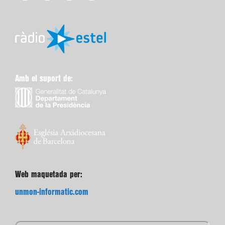
Amb el suport de:
Web maquetada per:
unmon-informatic.com