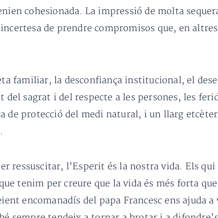
tenien cohesionada. La impressió de molta sequera
 incertesa de prendre compromisos que, en altres
eta familiar, la desconfiança institucional, el de
 del sagrat i del respecte a les persones, les feri
 de protecció del medi natural, i un llarg etcète
.
per ressuscitar, l’Esperit és la nostra vida. Els q
s que tenim per creure que la vida és més forta qu
reient encomanadís del papa Francesc ens ajuda a
bé sempre tendeix a tornar a brotar i a difondre’s