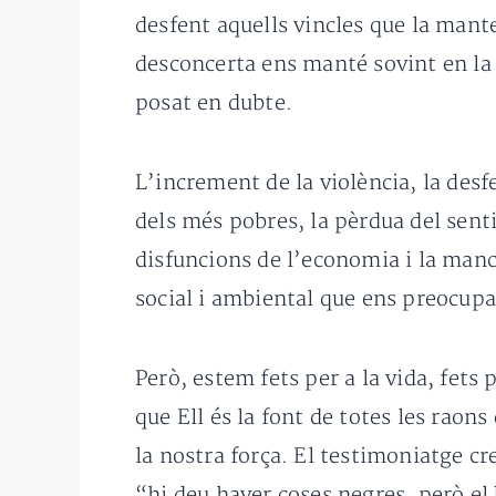
desfent aquells vincles que la man
desconcerta ens manté sovint en la
posat en dubte.
L’increment de la violència, la desf
dels més pobres, la pèrdua del sentit
disfuncions de l’economia i la manca
social i ambiental que ens preocupa
Però, estem fets per a la vida, fets 
que Ell és la font de totes les raon
la nostra força. El testimoniatge c
“hi deu haver coses negres, però el 