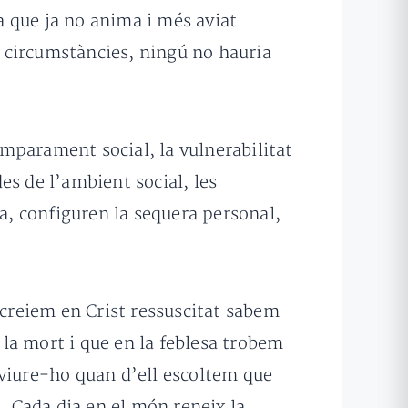
 que ja no anima i més aviat
 circumstàncies, ningú no hauria
semparament social, la vulnerabilitat
des de l’ambient social, les
ra, configuren la sequera personal,
ui creiem en Crist ressuscitat sabem
e la mort i que en la feblesa trobem
 viure-ho quan d’ell escoltem que
. Cada dia en el món reneix la