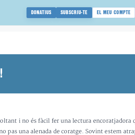
DONATIUS
SUBSCRIU-TE
EL MEU COMPTE
!
 voltant i no és fàcil fer una lectura encoratjad
o pas una alenada de coratge. Sovint estem atrap