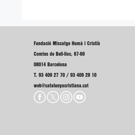
Fundació Missatge Humà i Cristià
Comtes de Bell-lloc, 67-69
08014 Barcelona
T. 93 409 27 70 / 93 409 28 10
web@catalunyacristiana.cat