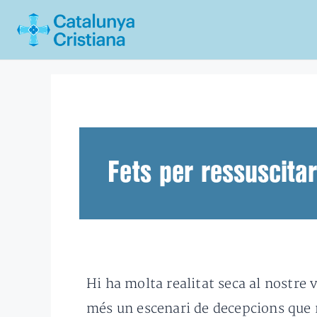
Vés
al
contingut
Fets per ressuscitar
Hi ha molta realitat seca al nostre
més un escenari de decepcions que n