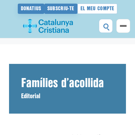
DONATIUS
SUBSCRIU-TE
EL MEU COMPTE
Vés
al
contingut
Famílies d’acollida
Editorial