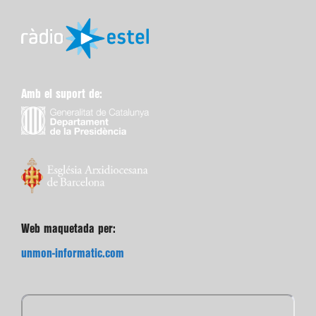
Amb el suport de:
Web maquetada per:
unmon-informatic.com