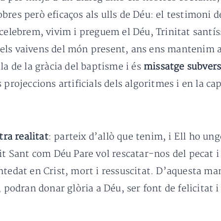
bres però eficaços als ulls de Déu: el testimoni d
celebrem, vivim i preguem el Déu, Trinitat santíss
ls vaivens del món present, ans ens mantenim amb
la de la gràcia del baptisme i és
missatge subvers
 projeccions artificials dels algoritmes i en la ca
tra realitat
: parteix d’allò que tenim, i Ell ho un
rit Sant com Déu Pare vol rescatar-nos del pecat 
ntedat en Crist, mort i ressuscitat. D’aquesta man
 podran donar glòria a Déu, ser font de felicitat i