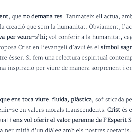
ment
, que
no demana res.
Tanmateix ell actua, amb
 la creació que som la humanitat. Òbviament, l’ac
va per veure-s’hi;
vol conferir a la humanitat, ce
roposa Crist en l’evangeli d’avui és el
símbol sagr
tre ésser. Si fem una relectura espiritual contem
na inspiració per viure de manera sorprenent i e
que ens toca viure
:
fluida, plàstica
, sofisticada 
stenir-se en valors morals transcendents.
Crist
és e
ual i
ens vol oferir el valor perenne de l’Esperit 
fa per mitjà d’un diàleg amb els nostres coetanis,