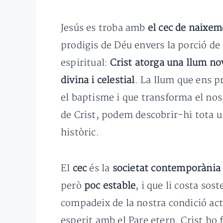
Jesús es troba amb
el cec de naixe
prodigis de Déu envers la porció de
espiritual:
Crist atorga una llum no
divina i celestial
. La llum que ens p
el baptisme i que transforma el nos
de Crist, podem descobrir-hi tota u
històric.
El
cec
és la
societat contemporània 
però
poc estable
, i que li costa so
compadeix de la nostra condició act
esperit amb el Pare etern. Crist ho 