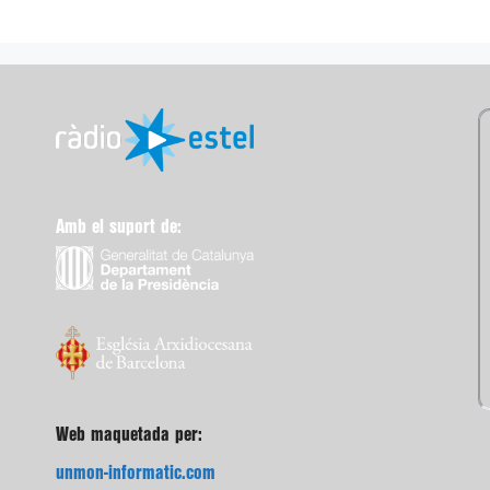
Amb el suport de:
Web maquetada per:
unmon-informatic.com