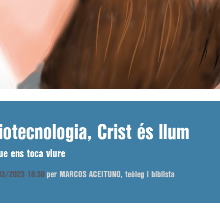
iotecnologia, Crist és llum
ue ens toca viure
/03/2023 18:30
per MARCOS ACEITUNO, teòleg i biblista