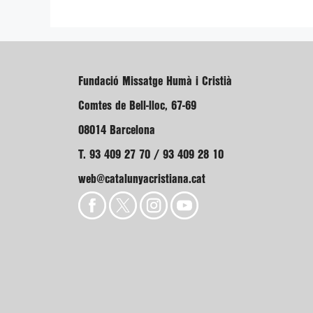
Fundació Missatge Humà i Cristià
Comtes de Bell-lloc, 67-69
08014 Barcelona
T. 93 409 27 70 / 93 409 28 10
web@catalunyacristiana.cat