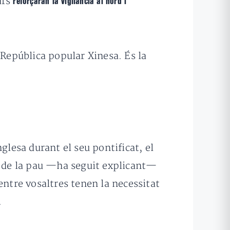
ars
reforçaran la vigilància al nord i
 República popular Xinesa. És la
glesa durant el seu pontificat, el
 de la pau —ha seguit explicant—
entre vosaltres tenen la necessitat
.