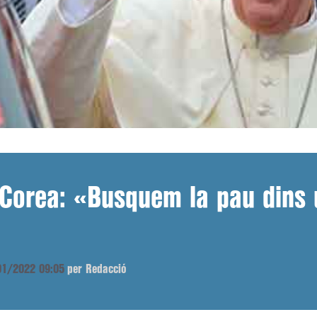
 Corea: «Busquem la pau dins
/01/2022 09:05
per Redacció