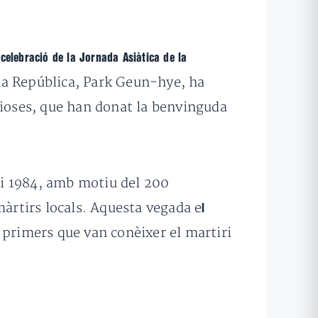
a
celebració de la Jornada Asiàtica de la
 la República, Park Geun-hye, ha
gioses, que han donat la benvinguda
9 i 1984, amb motiu del 200
màrtirs locals. Aquesta vegada e
l
s primers que van conèixer el martiri