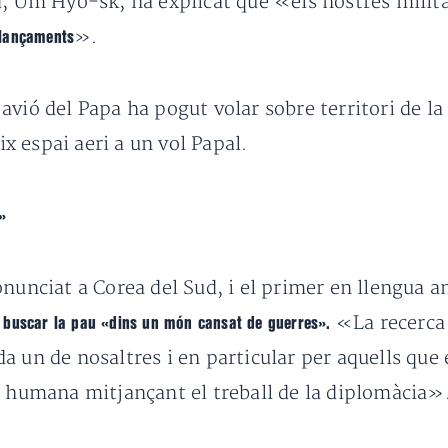
d, Um Hyo-sk, ha explicat que «els nostres milit
».
llançaments
vió del Papa ha pogut volar sobre territori de la
 espai aeri a un vol Papal.
»
nunciat a Corea del Sud, i el primer en llengua an
«La recerca
 buscar la pau «dins un món cansat de guerres».
 un de nosaltres i en particular per aquells que 
a humana mitjançant el treball de la diplomàcia»