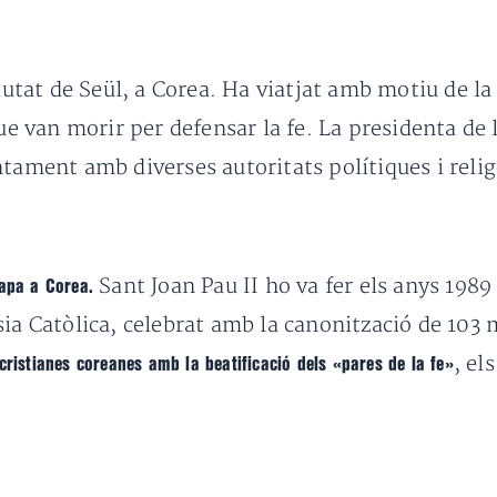
ciutat de Seül, a Corea. Ha viatjat amb motiu de l
e van morir per defensar la fe. La presidenta de
ntament amb diverses autoritats polítiques i reli
Sant Joan Pau II ho va fer els anys 198
Papa a Corea.
ia Catòlica, celebrat amb la canonització de 103 
, el
cristianes coreanes amb la beatificació dels «pares de la fe»