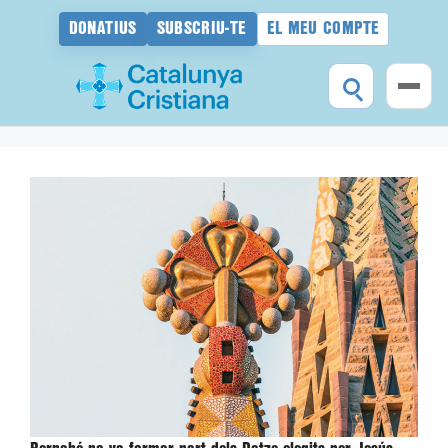
DONATIUS
SUBSCRIU-TE
EL MEU COMPTE
Vés
al
contingut