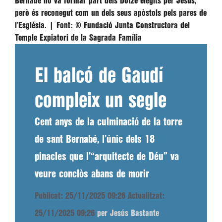
Bernabé no va formar part dels Dotze elegits per Jesús,
però és reconegut com un dels seus apòstols pels pares de
l’Església. |
Font:
© Fundació Junta Constructora del
Temple Expiatori de la Sagrada Família
El balcó de Gaudí
compleix un segle
Cent anys de la culminació de la torre
de sant Bernabé, l’únic dels 18
pinacles que l’“arquitecte de Déu” va
veure conclòs abans de morir
Publicat: 25/11/2025 09:26
Actualitzat:
25/11/2025 09:26
per Jesús Bastante