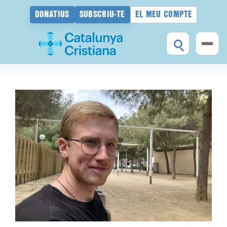
DONATIUS
SUBSCRIU-TE
EL MEU COMPTE
Vés
al
contingut