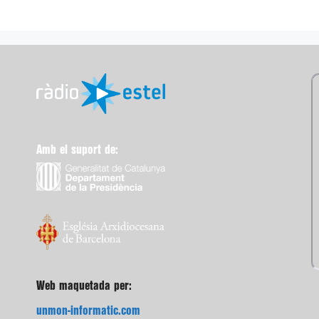
Amb el suport de:
Web maquetada per:
unmon-informatic.com