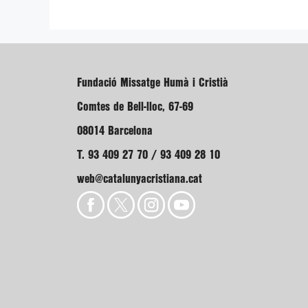
Fundació Missatge Humà i Cristià
Comtes de Bell-lloc, 67-69
08014 Barcelona
T. 93 409 27 70 / 93 409 28 10
web@catalunyacristiana.cat