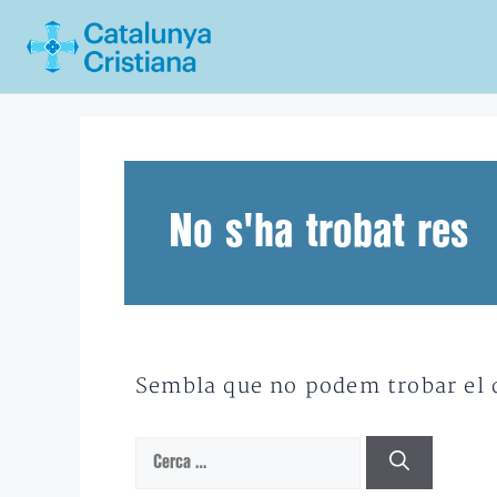
Vés
al
contingut
No s'ha trobat res
Sembla que no podem trobar el qu
Cerca: