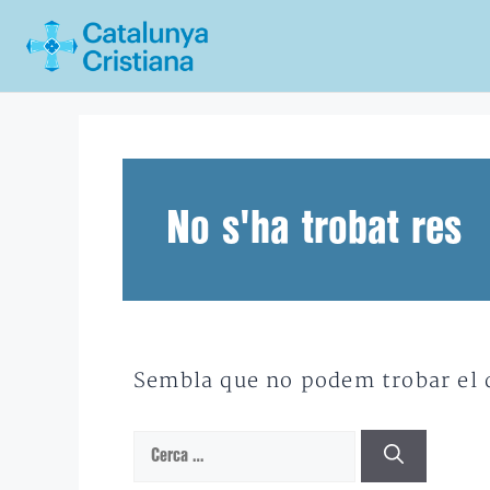
Vés
al
contingut
No s'ha trobat res
Sembla que no podem trobar el qu
Cerca: