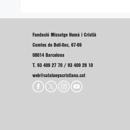
Fundació Missatge Humà i Cristià
Comtes de Bell-lloc, 67-69
08014 Barcelona
T. 93 409 27 70 / 93 409 28 10
web@catalunyacristiana.cat