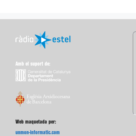
Amb el suport de:
Web maquetada per:
unmon-informatic.com