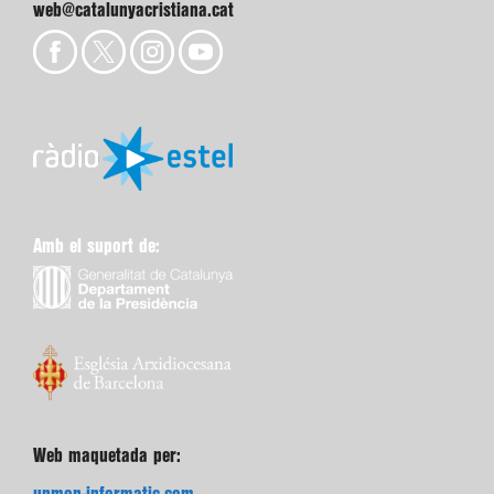
web@catalunyacristiana.cat
Amb el suport de:
Web maquetada per: