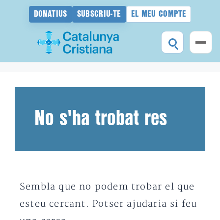
DONATIUS
SUBSCRIU-TE
EL MEU COMPTE
Vés
al
contingut
No s'ha trobat res
Sembla que no podem trobar el que
esteu cercant. Potser ajudaria si feu