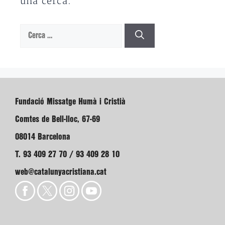
una cerca.
Cerca:
Fundació Missatge Humà i Cristià
Comtes de Bell-lloc, 67-69
08014 Barcelona
T. 93 409 27 70 / 93 409 28 10
web@catalunyacristiana.cat