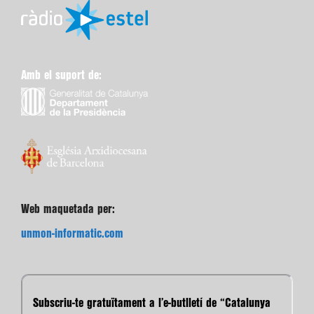
Amb el suport de:
Web maquetada per:
unmon-informatic.com
Subscriu-te gratuïtament a l’e-butlletí de “Catalunya