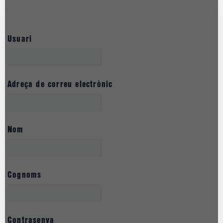
Usuari
Adreça de correu electrònic
Nom
Cognoms
Contrasenya