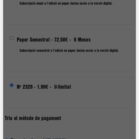
Subscripció anual a l'edició en paper. Inclou accés a la versió digital.
Paper Semestral
-
72,50€
-
6 Mesos
Subscripció semestral a l'edició en paper. Inclou accés a la versió digital.
Nº 2328
-
1,99€
-
il·limitat
Tria el mètode de pagament