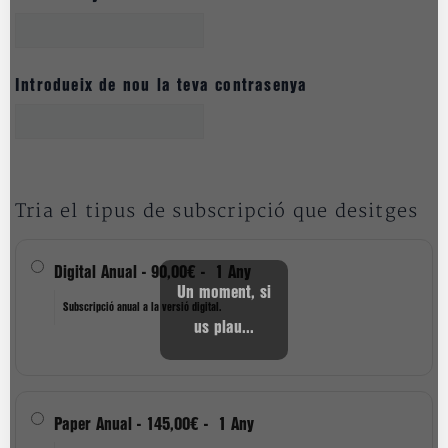
Introdueix de nou la teva contrasenya
Tria el tipus de subscripció que desitges
Digital Anual
-
90,00€
-
1 Any
Un moment, si
Subscripció anual a la versió digital.
us plau...
Paper Anual
-
145,00€
-
1 Any