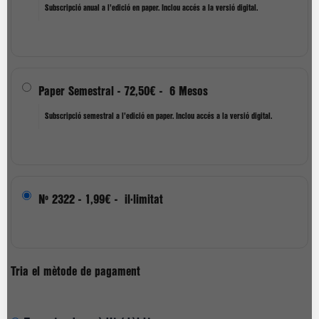
Subscripció anual a l'edició en paper. Inclou accés a la versió digital.
Paper Semestral
-
72,50€
-
6 Mesos
Subscripció semestral a l'edició en paper. Inclou accés a la versió digital.
Nº 2322
-
1,99€
-
il·limitat
Tria el mètode de pagament