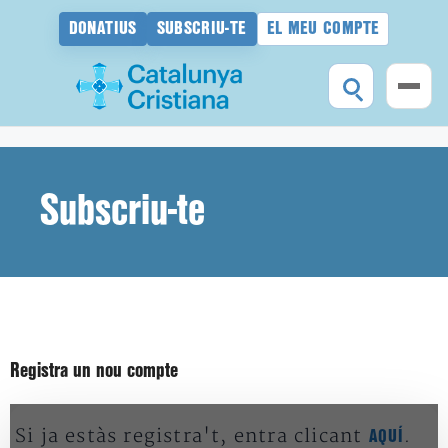
DONATIUS
SUBSCRIU-TE
EL MEU COMPTE
Vés
al
contingut
Subscriu-te
Registra un nou compte
Si ja estàs registra't, entra clicant
.
AQUÍ