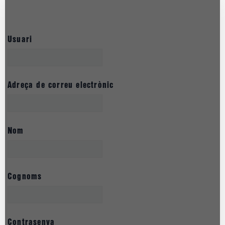
Usuari
Adreça de correu electrònic
Nom
Cognoms
Contrasenya