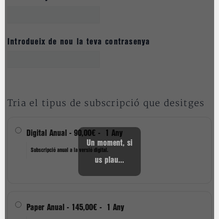
Introdueix de nou la teva contrasenya
Tria el tipus de subscripció que desitges
Digital Anual
-
90,00€
-
1 Any
Un moment, si
Subscripció anual a la versió digital.
us plau...
Paper Anual
-
145,00€
-
1 Any