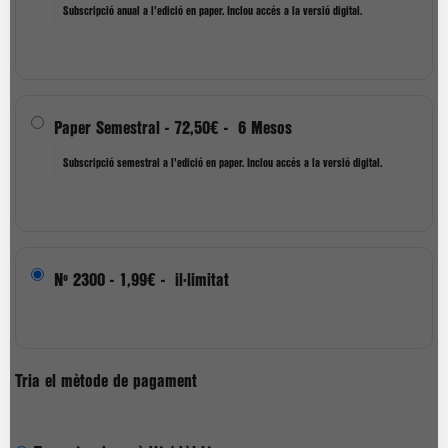
Subscripció anual a l'edició en paper. Inclou accés a la versió digital.
Paper Semestral
-
72,50€
-
6 Mesos
Subscripció semestral a l'edició en paper. Inclou accés a la versió digital.
Nº 2300
-
1,99€
-
il·limitat
Tria el mètode de pagament