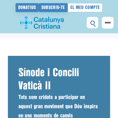
DONATIUS
SUBSCRIU-TE
EL MEU COMPTE
Vés
al
contingut
Sínode i Concili
Vaticà II
Tots som cridats a participar en
aquest gran moviment que Déu inspira
en uns moments de canvis