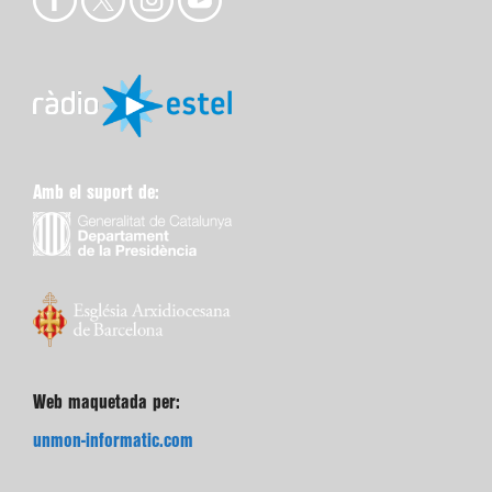
Amb el suport de:
Web maquetada per:
unmon-informatic.com