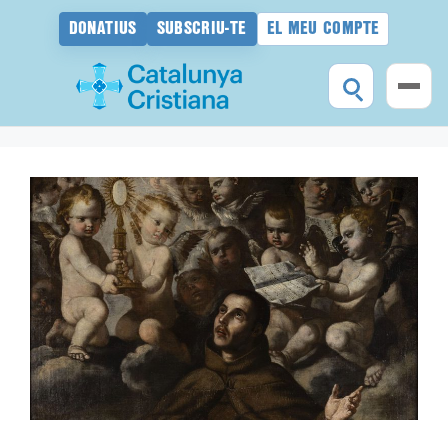
DONATIUS
SUBSCRIU-TE
EL MEU COMPTE
Vés
al
contingut