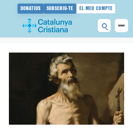
DONATIUS
SUBSCRIU-TE
EL MEU COMPTE
Vés
al
contingut