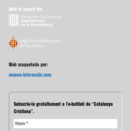
Amb el suport de:
Web maquetada per:
unmon-informatic.com
Subscriu-te gratuïtament a l’e-butlletí de “Catalunya
Cristiana”.