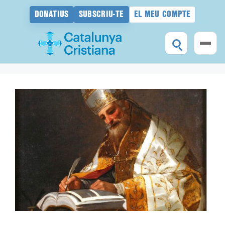
DONATIUS
SUBSCRIU-TE
EL MEU COMPTE
Vés
al
contingut