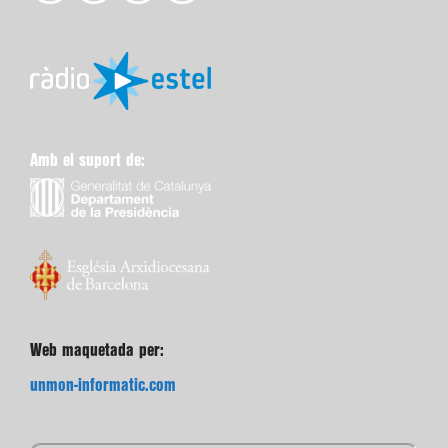
Amb el suport de:
Web maquetada per:
unmon-informatic.com