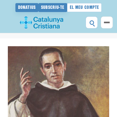
DONATIUS
SUBSCRIU-TE
EL MEU COMPTE
Vés
al
contingut