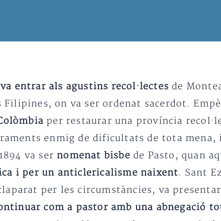
l
va entrar als agustins recol·lectes
de Montea
es Filipines, on va ser ordenat sacerdot. Emp
 Colòmbia
per restaurar una província recol·le
graments enmig de dificultats de tota mena, 
 1894 va ser
nomenat bisbe
de Pasto, quan aq
tica i per un anticlericalisme naixent
. Sant E
claparat per les circumstàncies, va presenta
ontinuar com a pastor amb una abnegació to