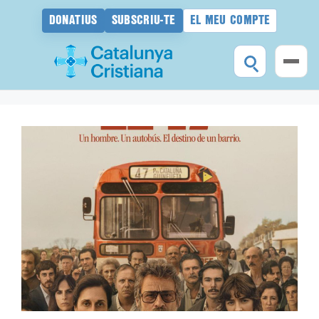
DONATIUS
SUBSCRIU-TE
EL MEU COMPTE
Vés
al
contingut