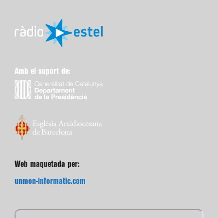
Amb el suport de:
Web maquetada per:
unmon-informatic.com