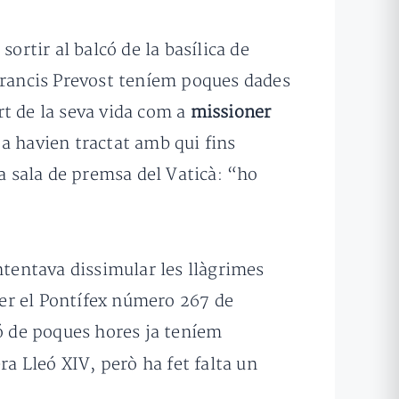
ó
sortir al balcó de la basílica de
 Francis Prevost teníem poques dades
rt de la seva vida com a
missioner
a havien tractat amb qui fins
la sala de premsa del Vaticà: “ho
ntentava dissimular les llàgrimes
 ser el Pontífex número 267 de
ió de poques hores ja teníem
ra Lleó XIV, però ha fet falta un