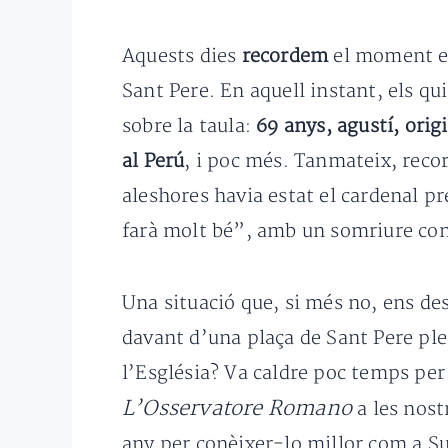
Aquests dies
recordem
el moment 
Sant Pere. En aquell instant, els q
sobre la taula:
69 anys, agustí, orig
al Perú
, i poc més. Tanmateix, reco
aleshores havia estat el cardenal pr
farà molt bé”, amb un somriure co
Una situació que, si més no, ens de
davant d’una plaça de Sant Pere plen
l’Església? Va caldre poc temps per
L’Osservatore Romano
a les nost
any per conèixer-lo millor com a Su