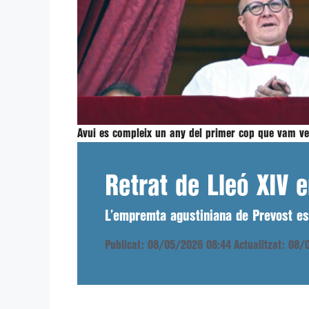
Avui es compleix un any del primer cop que vam v
Retrat de Lleó XIV e
L’empremta agustiniana de Prevost es 
Publicat: 08/05/2026 08:44
Actualitzat: 08