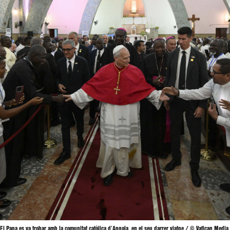
El Papa es va trobar amb la comunitat catòlica d’Angola, en el seu darrer viatge / © Vatican Media.