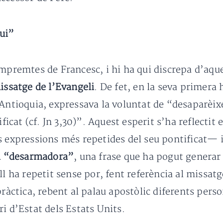
ui”
mpremtes de Francesc, i hi ha qui discrepa d’aque
issatge de l’Evangeli
. De fet, en la seva primera 
’Antioquia, expressava la voluntat de “desaparèix
ificat (cf. Jn 3,30)”. Aquest esperit s’ha reflecti
s expressions més repetides del seu pontificat— i
i “desarmadora”
, una frase que ha pogut generar
ll ha repetit sense por, fent referència al missat
pràctica, rebent al palau apostòlic diferents per
i d’Estat dels Estats Units.