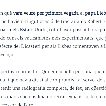
en què
vam veure per primera vegada
el
papa Lle
ui no havíem tingut ocasió de tractar amb Robert
inari dels Estats Units
, tot i haver passat bona pa
rdo com els vaticanistes més experimentats, que j
efecte del Dicasteri per als Bisbes comentaven a 
nvençut.
spertava curiositat. Qui era aquella persona que i
a, i que havia dit sí al compromís i al servei de
 tenir una radiografia completa, de fet, en qüest
res mans que ens feia un retrat exhaustiu de qui e
ccessor de Pere.