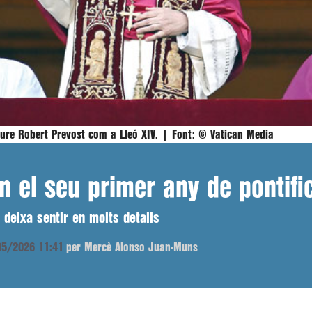
eure Robert Prevost com a Lleó XIV. |
Font:
© Vatican Media
n el seu primer any de pontifi
deixa sentir en molts detalls
/05/2026 11:41
per Mercè Alonso Juan-Muns