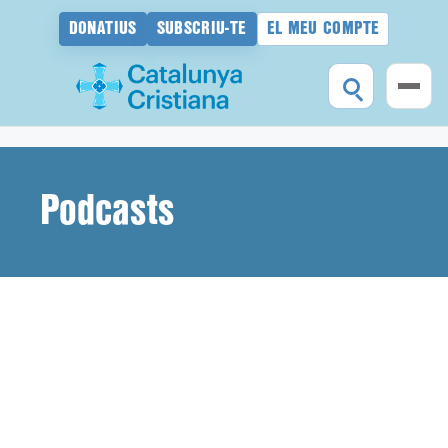
DONATIUS
SUBSCRIU-TE
EL MEU COMPTE
Vés
al
contingut
Podcasts