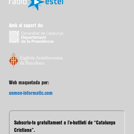
Amb el suport de:
Web maquetada per:
unmon-informatic.com
Subscriu-te gratuïtament a l’e-butlletí de “Catalunya
Cristiana”.