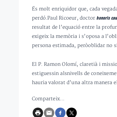
És molt enriquidor que, cada vegada 
perdó.Paul Ricoeur, doctor
honoris ca
resultat de l’equació entre la profun
exigeix la memòria i s’oposa a l’ob
persona estimada, peròoblidar no s
El P. Ramon Olomí, claretià i missio
estiguessin alsnivells de coneixemen
hauria valorat d’una altra manera e
Comparteix...