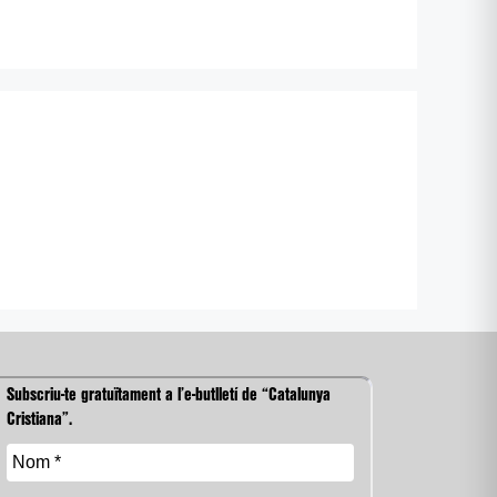
Subscriu-te gratuïtament a l’e-butlletí de “Catalunya
Cristiana”.