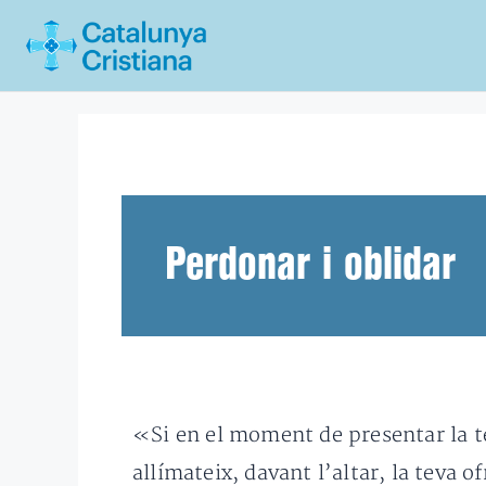
Vés
al
contingut
Perdonar i oblidar
«Si en el moment de presentar la tev
allímateix, davant l’altar, la teva 