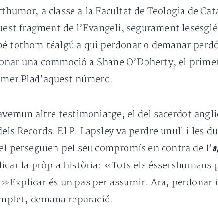
humor, a classe a la Facultat de Teologia de Catal
quest fragment de l’Evangeli, segurament lesesglé
bé tothom téalgú a qui perdonar o demanar perdó
onar una commoció a Shane O’Doherty, el primerte
rimer Plad’aquest número.
àvemun altre testimoniatge, el del sacerdot angl
 dels Records. El P. Lapsley va perdre unull i les 
el perseguien pel seu compromís en contra de l’
a
icar la pròpia història: «Tots els éssershumans 
»Explicar és un pas per assumir. Ara, perdonar i 
complet, demana reparació.