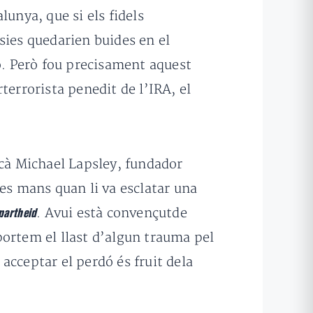
unya, que si els fidels
sies quedarien buides en el
. Però fou precisament aquest
rrorista penedit de l’IRA, el
icà Michael Lapsley, fundador
dues mans quan li va esclatar una
. Avui està convençutde
partheid
portem el llast d’algun trauma pel
acceptar el perdó és fruit dela