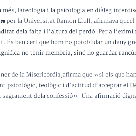
més, lateologia i la psicologia en diàleg interdis
per la Universitat Ramon Llull, afirmava queel p
usa
ditat dela falta i l’altura del perdó. Per a l’eximi
lit. És ben cert que hom no potoblidar un dany gre
ignifica no tenir memòria, sinó no guardar rancú
ner de la Misericòrdia,afirma que «si els que han 
t psicològic, teològic i d’actitud d’acceptar el D
l sagrament dela confessió». Una afirmació digna