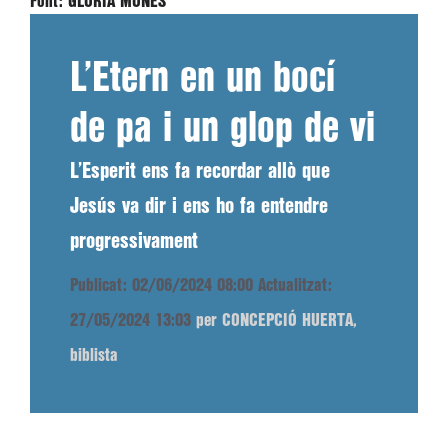
Font:
GLÒRIA MONÉS
L’Etern en un bocí
de pa i un glop de vi
L’Esperit ens fa recordar allò que
Jesús va dir i ens ho fa entendre
progressivament
Publicat: 02/06/2024 08:00
Actualitzat:
27/05/2024 13:03
per CONCEPCIÓ HUERTA,
biblista