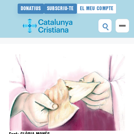
DONATIUS
SUBSCRIU-TE
EL MEU COMPTE
Vés
al
contingut