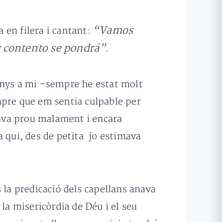
“Vamos
a en filera i cantant:
y contento se pondrá”.
enys a mi –sempre he estat molt
mpre que em sentia culpable per
ava prou malament i encara
a qui, des de petita jo estimava
 la predicació dels capellans anava
la misericòrdia de Déu i el seu