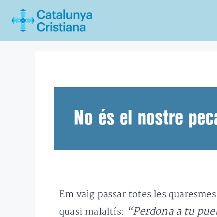
Vés
al
contingut
No és el nostre peca
Em vaig passar totes les quaresmes 
“Perdona a tu pue
quasi malaltís: