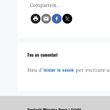
Comparteix...
Feu un comentari
Heu d'
per escriure 
iniciar la sessió