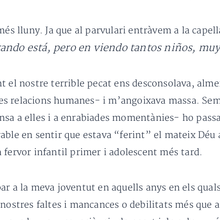
més lluny. Ja que al parvulari entràvem a la capell
orando
está
, pero en viendo tantos niños, mu
t el nostre terrible pecat ens desconsolava, alm
n les relacions humanes- i m’angoixava massa. Se
nsa a elles i a enrabiades momentànies- ho pass
able en sentir que estava “ferint” el mateix Déu 
 fervor infantil primer i adolescent més tard.
ar a la meva joventut en aquells anys en els quals
nostres faltes i mancances o debilitats més que a 