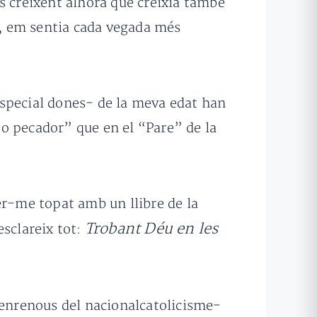
s creixent alhora que creixia també
da, em sentia cada vegada més
especial dones- de la meva edat han
“jo pecador” que en el “Pare” de la
er-me topat amb un llibre de la
Trobant Déu en les
esclareix tot:
 enrenous del nacionalcatolicisme-