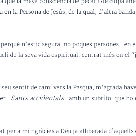
a que la meva consciència de pecat i de culpa ané
u en la Persona de Jesús, de la qual, d’altra ban
l perquè n’estic segura: no poques persones –en 
cli de la seva vida espiritual, centrat més en el 
l seu sentit de camí vers la Pasqua, m’agrada hav
Sants accidentals
er –
– amb un subtítol que ho 
t per a mi –gràcies a Déu ja alliberada d’aquells