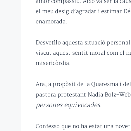
amor compassiu. Això va ser la caus
el meu desig d’agradar i estimar Dé
enamorada.
Desvetllo aquesta situació persona
viscut aquest sentit moral com el nu
misericòrdia.
Ara, a propòsit de la Quaresma i de
pastora protestant Nadia Bolz-Web
persones equivocades
.
Confesso que no ha estat una noveta