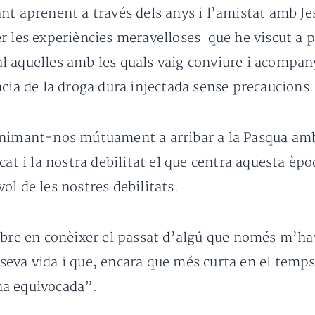
nt aprenent a través dels anys i l’amistat amb Jes
r les experiències meravelloses que he viscut a 
 aquelles amb les quals vaig conviure i acompany
ncia de la droga dura injectada sense precaucions.
animant-nos mútuament a arribar a la Pasqua am
cat i la nostra debilitat el que centra aquesta èp
ol de les nostres debilitats.
ebre en conèixer el passat d’algú que només m’ha
a seva vida i que, encara que més curta en el temps
na equivocada”.