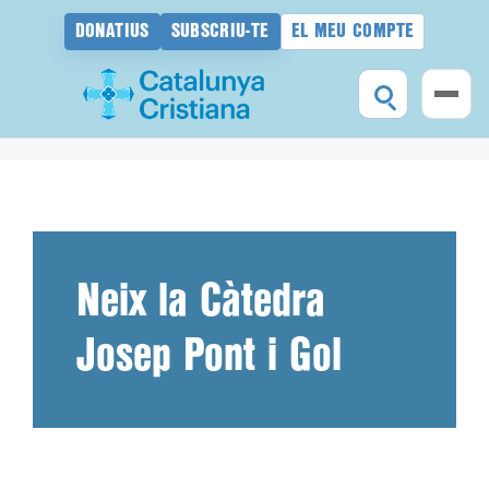
DONATIUS
SUBSCRIU-TE
EL MEU COMPTE
Vés
al
contingut
Neix la Càtedra
Josep Pont i Gol