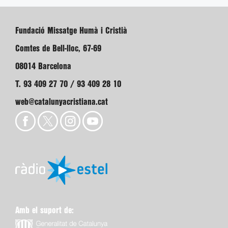
Fundació Missatge Humà i Cristià
Comtes de Bell-lloc, 67-69
08014 Barcelona
T. 93 409 27 70 / 93 409 28 10
web@catalunyacristiana.cat
Amb el suport de: