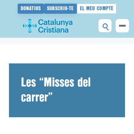
DONATIUS
SUBSCRIU-TE
EL MEU COMPTE
Vés
al
contingut
Les “Misses del
carrer”