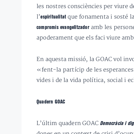
les nostres consciències per viure d
l’
que fonamenta i sosté la
espiritualitat
amb les persone
compromís evangelitzador
apoderament que els faci viure amb l
En aquesta missió, la GOAC vol invo
«fent-la partícip de les esperances 
vides i de la vida política, social i
Quadern GOAC
L’últim quadern GOAC
Democràcia i dig
dones en un context de crisi d’ocupa