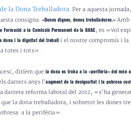
 de la Dona Treballadora
. Per a aquesta jornada
uesta consigna:
Amb 
«Dones dignes, dones treballadores.»
, es «vol exp
de Formació a la Comissió Permanent de la GOAC
i el nostre compromís i la 
la dona i la dignitat del treball
 a totes i tots».
ncesc, diríem que
la dona es troba a la «perifèria» del món 
s darrers anys l’
augment de la desigualtat i la pobresa con
a darrera reforma laboral del 2012, «s’ha gener
 que la dona treballadora, i sobretot les dones t
obresa: a la perifèria».