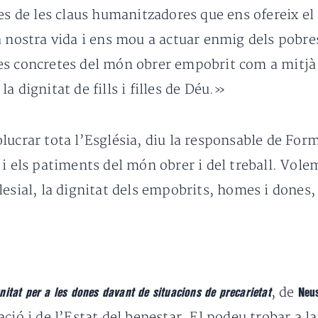
es de les claus humanitzadores que ens ofereix el
 nostra vida i ens mou a actuar enmig dels pobres 
s concretes del món obrer empobrit com a mitjà
a dignitat de fills i filles de Déu.»
lucrar tota l’Església, diu la responsable de Fo
i els patiments del món obrer i del treball. Volem
 eclesial, la dignitat dels empobrits, homes i dones
, de
nitat per a les dones davant de situacions de precarietat
Neu
ció i de l’Estat del benestar. El podeu trobar a 