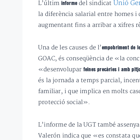
Unió Gen
L’últim
del sindicat
informe
la diferència salarial entre homes 
augmentant fins a arribar a xifres 
Una de les causes de l’
empobriment de le
GOAC, és conseqüència de «la conce
«desenvolupar
feines precàries i amb pitj
és la jornada a temps parcial, ince
familiar, i que implica en molts ca
protecció social».
L’informe de la UGT també assenyala
Valerón indica que «es constata que