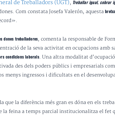
eral de Treballadors (UGT)
,
Treballar igual, cobrar i
i dones. Com constata Josefa Valerón, aquesta
bretx
rècord».
, comenta la responsable de For
s dones treballadores
ntració de la seva activitat en ocupacions amb s
. Una altra modalitat d’ocupaci
ors condicions laborals
ntivada des dels poders públics i empresarials co
sos menys ingressos i dificultats en el desenvolu
 que la diferència més gran es dóna en els treball
 la feina a temps parcial institucionalitza el fet