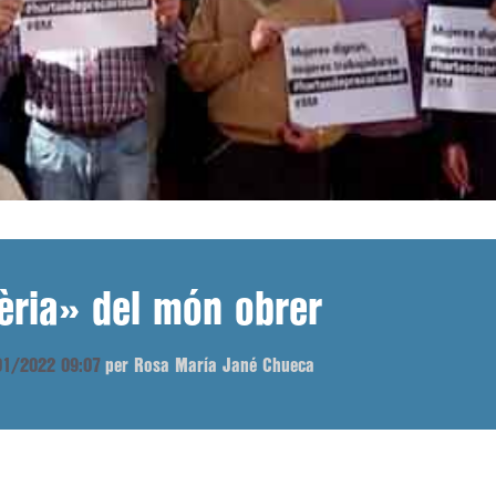
fèria» del món obrer
/01/2022 09:07
per Rosa María Jané Chueca