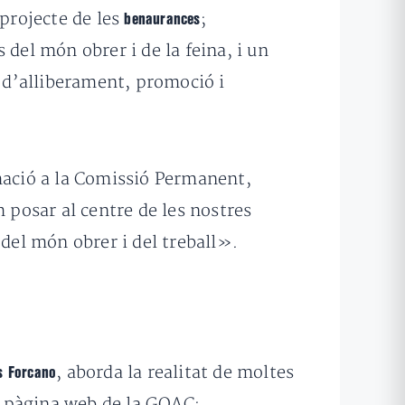
 projecte de les
;
benaurances
del món obrer i de la feina, i un
 d’alliberament, promoció i
rmació a la Comissió Permanent,
 posar al centre de les nostres
, del món obrer i del treball».
, aborda la realitat de moltes
s Forcano
la pàgina web de la GOAC: