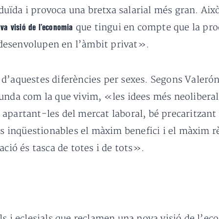
reduïda i provoca una bretxa salarial més gran. Aix
que tingui en compte que la prod
va visió de l’economia
e desenvolupen en l’àmbit privat».
d’aquestes diferències per sexes. Segons Valerón
unda com la que vivim, «les idees més neoliberal
apartant-les del mercat laboral, bé precaritzant l
uts inqüestionables el màxim benefici i el màxim 
ació és tasca de totes i de tots».
ls i eclesials que reclamen una nova visió de l’e