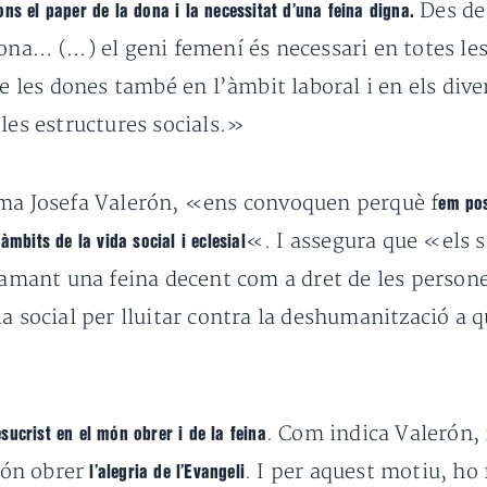
Des de 
ns el paper de la dona i la necessitat d’una feina digna.
ona… (…) el geni femení és necessari en totes les 
de les dones també en l’àmbit laboral i en els dive
les estructures socials.»
rma Josefa Valerón, «ens convoquen perquè f
em pos
«. I assegura que «els s
àmbits de la vida social i eclesial
clamant una feina decent com a dret de les persone
ia social per lluitar contra la deshumanització a 
. Com indica Valerón,
ucrist en el món obrer i de la feina
món obrer
. I per aquest motiu, ho
l’alegria de l’Evangeli