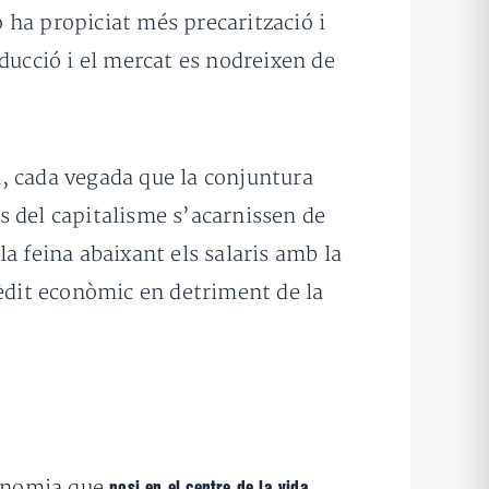
ò ha propiciat més precarització i
ucció i el mercat es nodreixen de
, cada vegada que la conjuntura
s del capitalisme s’acarnissen de
a feina abaixant els salaris amb la
rèdit econòmic en detriment de la
conomia que
posi en el centre de la vida