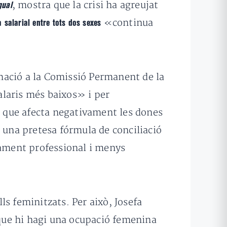
, mostra que la crisi ha agreujat
gual
«continua
a salarial entre tots dos sexes
mació a la Comissió Permanent de la
alaris més baixos» i per
ó que afecta negativament les dones
m una pretesa fórmula de conciliació
pament professional i menys
s feminitzats. Per això, Josefa
 que hi hagi una ocupació femenina