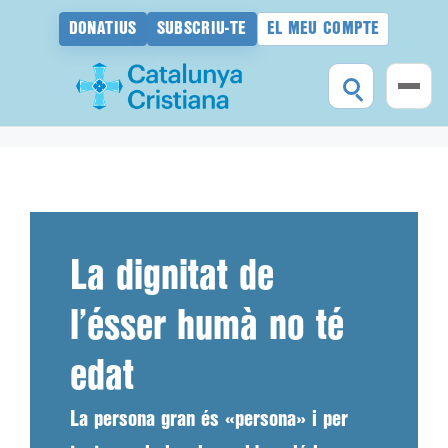
DONATIUS
SUBSCRIU-TE
EL MEU COMPTE
Vés
al
contingut
La dignitat de
l’ésser humà no té
edat
La persona gran és «persona» i per