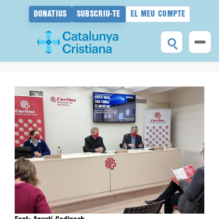
DONATIUS
SUBSCRIU-TE
EL MEU COMPTE
Vés
al
contingut