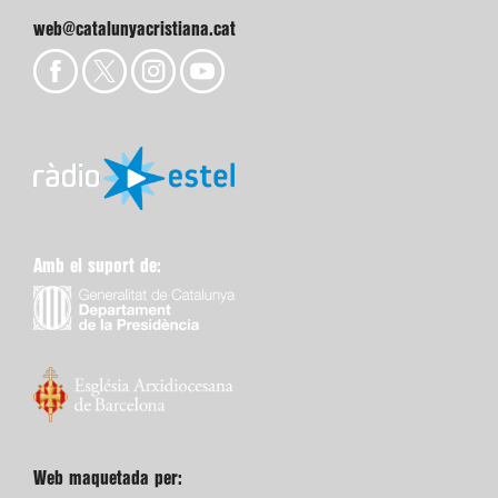
web@catalunyacristiana.cat
Amb el suport de:
Web maquetada per: