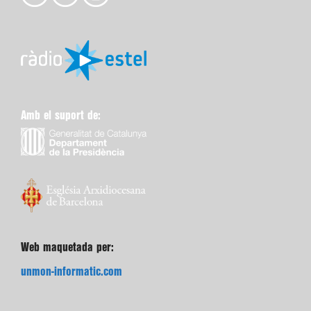
Amb el suport de:
Web maquetada per:
unmon-informatic.com
Subscriu-te gratuïtament a l’e-butlletí de “Catalunya
Cristiana”.