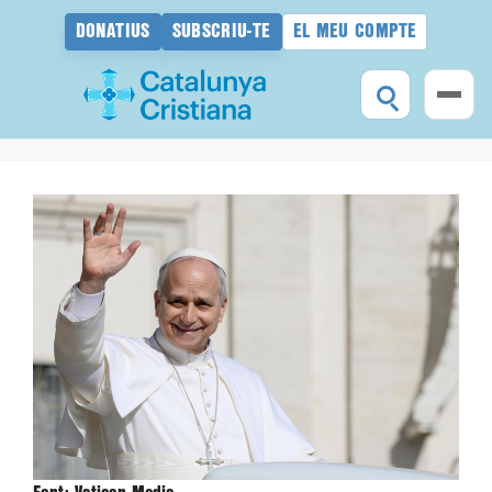
DONATIUS
SUBSCRIU-TE
EL MEU COMPTE
Vés
al
contingut